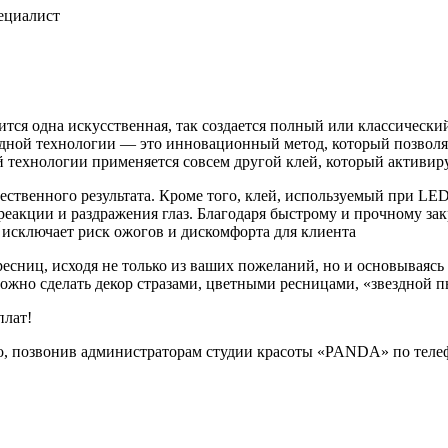
ециалист
ся одна искусственная, так создается полный или классический
дной технологии — это инновационный метод, который позволяе
технологии применяется совсем другой клей, который активиру
ачественного результата. Кроме того, клей, используемый при 
реакции и раздражения глаз. Благодаря быстрому и прочному за
 исключает риск ожогов и дискомфорта для клиента
есниц, исходя не только из ваших пожеланий, но и основываясь 
можно сделать декор стразами, цветными ресницами, «звездной 
плат!
о, позвонив администраторам студии красоты «PANDA» по телеф